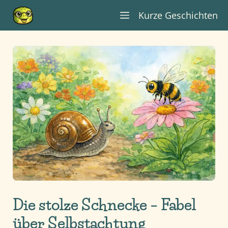
Zum
Kurze Geschichten
Inhalt
springen
Die stolze Schnecke – Fabel
über Selbstachtung