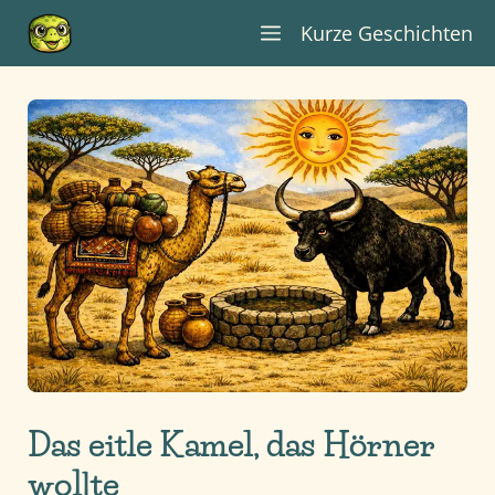
Zum
Kurze Geschichten
Inhalt
springen
Das eitle Kamel, das Hörner
wollte